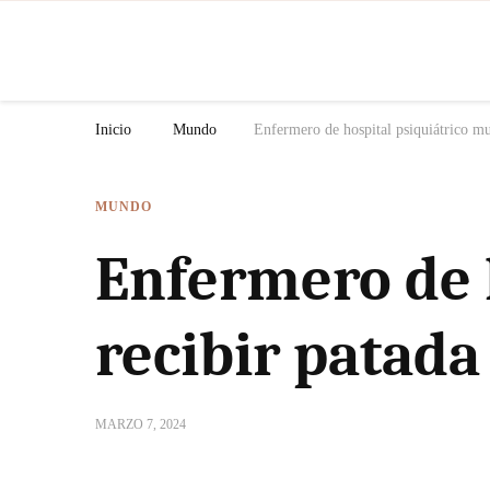
N
Inicio
Mundo
Enfermero de hospital psiquiátrico mue
MUNDO
Enfermero de 
recibir patada 
MARZO 7, 2024