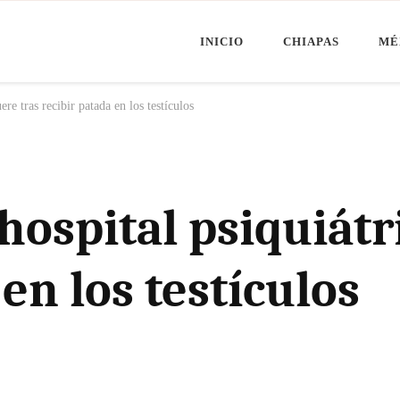
INICIO
CHIAPAS
MÉ
Minuto Chiapas
oticias de Chiapas, México y el Mundo
re tras recibir patada en los testículos
hospital psiquiátr
en los testículos