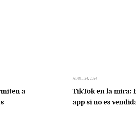
ABRIL 24, 2024
rmiten a
TikTok en la mira: 
as
app si no es vendi