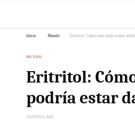
N
Inicio
Mundo
Eritritol: Cómo este edulcorante artif
MUNDO
Eritritol: Cómo
podría estar 
AGOSTO 8, 2024