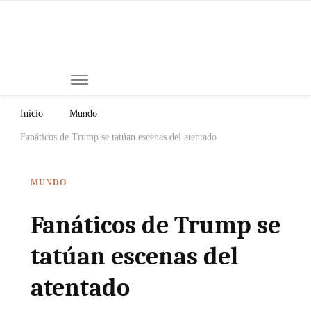
Mi
Notici
de
Ch
Chiap
Méxi
y el
Inicio
Mundo
Mund
Fanáticos de Trump se tatúan escenas del atentado
MUNDO
Fanáticos de Trump se
tatúan escenas del
atentado