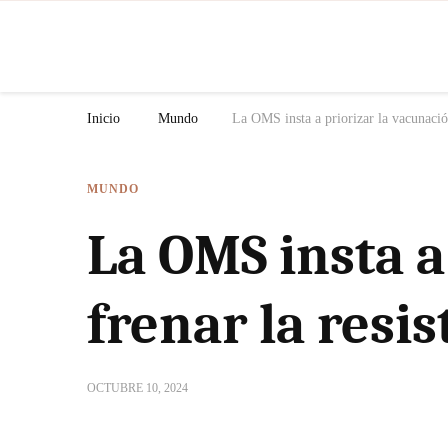
N
Inicio
Mundo
La OMS insta a priorizar la vacunación 
MUNDO
La OMS insta a
frenar la resis
OCTUBRE 10, 2024