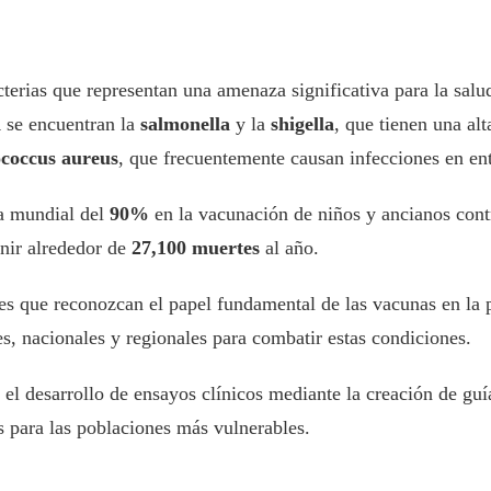
erias que representan una amenaza significativa para la salud
d
se encuentran la
salmonella
y la
shigella
, que tienen una alt
ococcus aureus
, que frecuentemente causan infecciones en ent
ra mundial del
90%
en la vacunación de niños y ancianos con
enir alrededor de
27,100 muertes
al año.
íses que reconozcan el papel fundamental de las vacunas en l
s, nacionales y regionales para combatir estas condiciones.
desarrollo de ensayos clínicos mediante la creación de guías
s para las poblaciones más vulnerables.