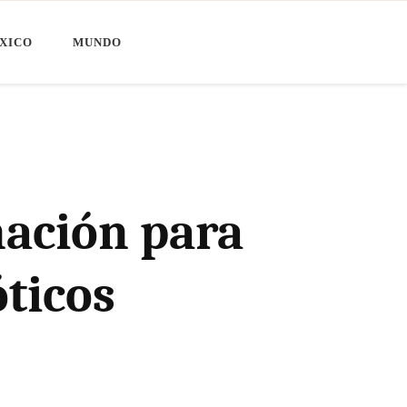
XICO
MUNDO
nación para
óticos