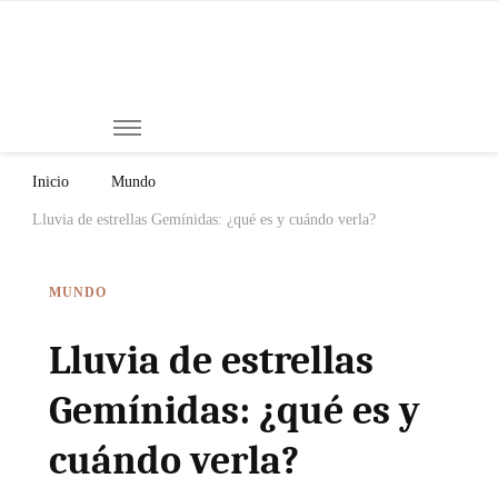
Mi
Notici
de
Ch
Chiap
Méxi
y el
Inicio
Mundo
Mund
Lluvia de estrellas Gemínidas: ¿qué es y cuándo verla?
MUNDO
Lluvia de estrellas
Gemínidas: ¿qué es y
cuándo verla?