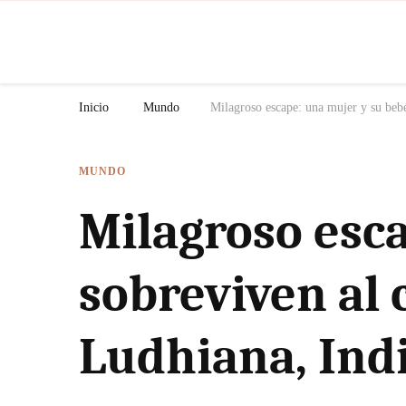
N
Inicio
Mundo
Milagroso escape: una mujer y su beb
MUNDO
Milagroso esc
sobreviven al 
Ludhiana, Ind