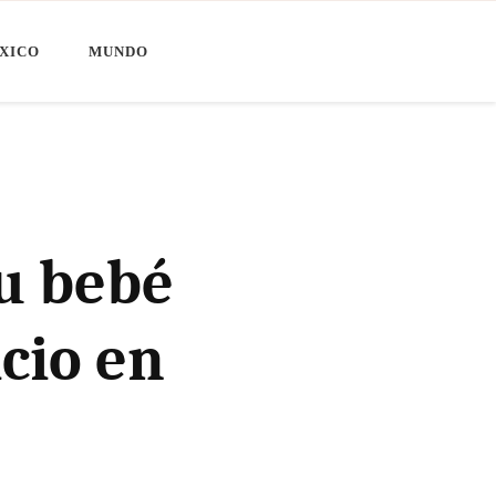
XICO
MUNDO
su bebé
icio en