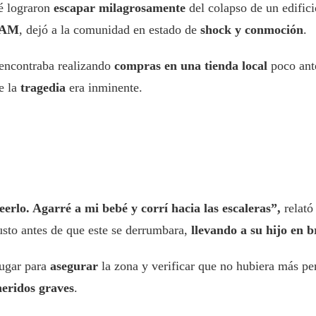
é lograron
escapar milagrosamente
del colapso de un edific
 AM
, dejó a la comunidad en estado de
shock y conmoción
.
e encontraba realizando
compras en una tienda local
poco ante
e la
tragedia
era inminente.
erlo. Agarré a mi bebé y corrí hacia las escaleras”,
relató
 justo antes de que este se derrumbara,
llevando a su hijo en b
lugar para
asegurar
la zona y verificar que no hubiera más pe
heridos graves
.