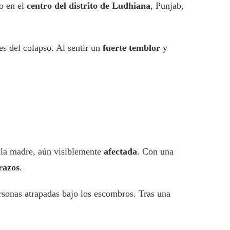
io en el
centro del distrito de Ludhiana
, Punjab,
s del colapso. Al sentir un
fuerte temblor
y
 la madre, aún visiblemente
afectada
. Con una
razos
.
rsonas atrapadas bajo los escombros. Tras una