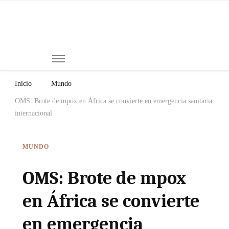
Mi
Notici
de
Ch
Chiap
Méxi
y el
Inicio
Mundo
Mund
OMS: Brote de mpox en África se convierte en emergencia sanitaria
internacional
MUNDO
OMS: Brote de mpox
en África se convierte
en emergencia