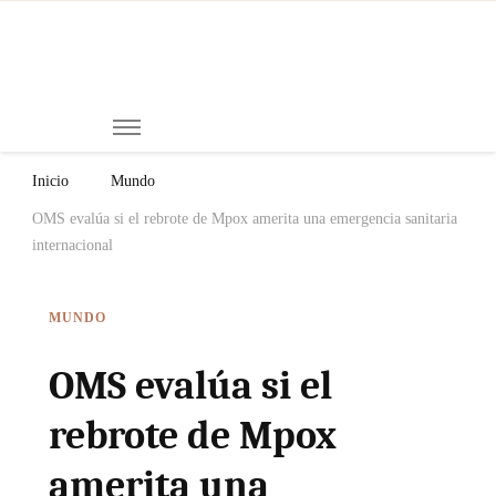
Mi
Notici
de
Ch
Chiap
Méxi
y el
Inicio
Mundo
Mund
OMS evalúa si el rebrote de Mpox amerita una emergencia sanitaria
internacional
MUNDO
OMS evalúa si el
rebrote de Mpox
amerita una