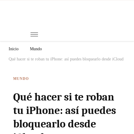
Mi
Notici
de
Ch
Chiap
Méxi
y el
Inicio
Mundo
Mund
Qué hacer si te roban tu iPhone: así puedes bloquearlo desde iCloud
MUNDO
Qué hacer si te roban
tu iPhone: así puedes
bloquearlo desde