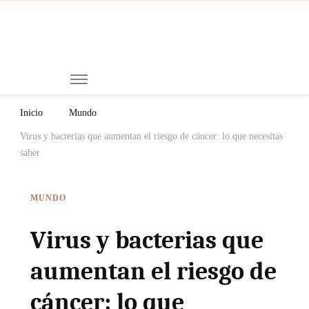
Mi
Notici
de
Ch
Chiap
Méxi
y el
Inicio
Mundo
Mund
Virus y bacterias que aumentan el riesgo de cáncer: lo que necesitas
saber
MUNDO
Virus y bacterias que
aumentan el riesgo de
cáncer: lo que