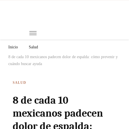
Mi
Notici
de
Ch
Chiap
Méxi
y el
Inicio
Salud
Mund
8 de cada 10 mexicanos padecen dolor de espalda: cómo prevenir y
cuándo buscar ayuda
SALUD
8 de cada 10
mexicanos padecen
dolor de espalda: