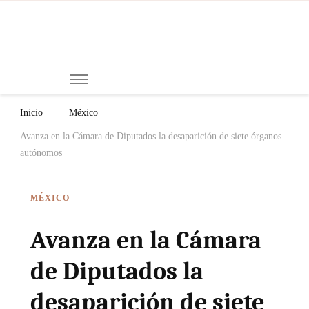
Mi
Notici
de
Ch
Chiap
Méxi
y el
Inicio
México
Mund
Avanza en la Cámara de Diputados la desaparición de siete órganos
autónomos
MÉXICO
Avanza en la Cámara
de Diputados la
desaparición de siete