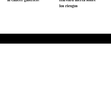
al cáncer gástrico?
Harvard alerta sobre
los riesgos