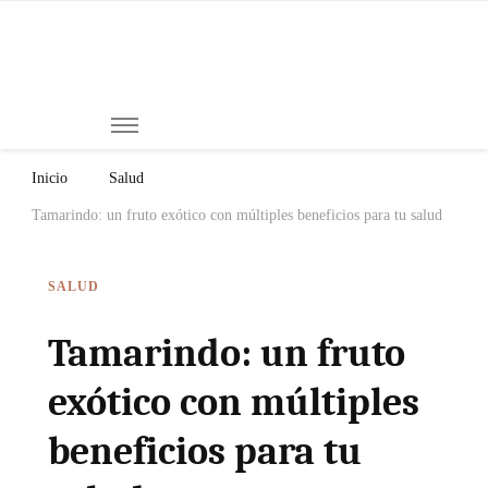
Mi
Notici
de
Ch
Chiap
Méxi
y el
Inicio
Salud
Mund
Tamarindo: un fruto exótico con múltiples beneficios para tu salud
SALUD
Tamarindo: un fruto
exótico con múltiples
beneficios para tu