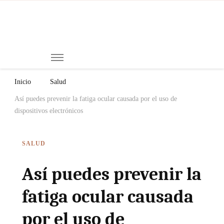
Mi
Notici
de
Ch
Chiap
Méxi
y el
Inicio
Salud
Mund
Así puedes prevenir la fatiga ocular causada por el uso de
dispositivos electrónicos
SALUD
Así puedes prevenir la
fatiga ocular causada
por el uso de