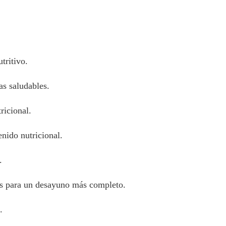
tritivo.
as saludables.
ricional.
enido nutricional.
.
nos para un desayuno más completo.
.