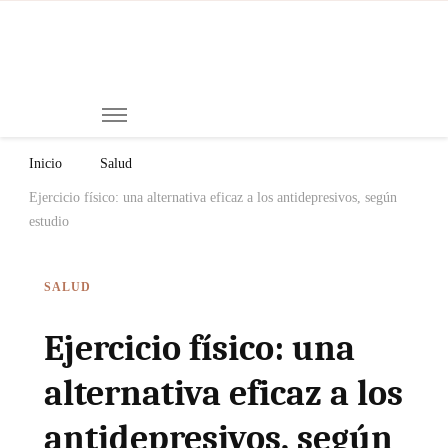
Mi
Notici
de
Ch
Chiap
Méxi
y el
Inicio
Salud
Mund
Ejercicio físico: una alternativa eficaz a los antidepresivos, según
estudio
SALUD
Ejercicio físico: una
alternativa eficaz a los
antidepresivos, según