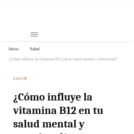
Mi
Notici
de
Ch
Chiap
Méxi
y el
Inicio
Salud
Mund
¿Cómo influye la vitamina B12 en tu salud mental y emocional?
SALUD
¿Cómo influye la
vitamina B12 en tu
salud mental y