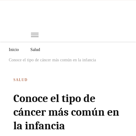
Mi
Notici
de
Ch
Chiap
Méxi
y el
Inicio
Salud
Mund
Conoce el tipo de cáncer más común en la infancia
SALUD
Conoce el tipo de
cáncer más común en
la infancia