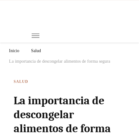
Mi
Notici
de
Ch
Chiap
Méxi
y el
Inicio
Salud
Mund
La importancia de descongelar alimentos de forma segura
SALUD
La importancia de
descongelar
alimentos de forma