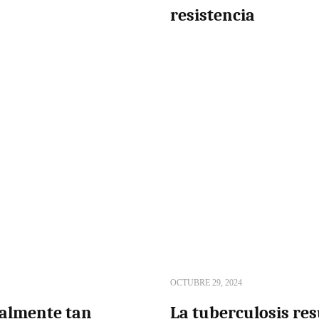
resistencia
OCTUBRE 29, 2024
ealmente tan
La tuberculosis re