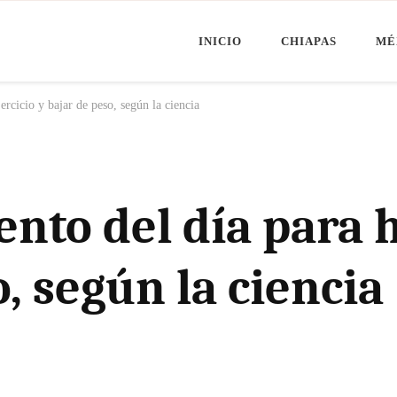
INICIO
CHIAPAS
MÉ
Minuto Chiapas
oticias de Chiapas, México y el Mundo
rcicio y bajar de peso, según la ciencia
to del día para h
, según la ciencia