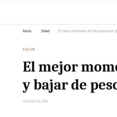
N
Inicio
Salud
El mejor momento del día para hacer eje
SALUD
El mejor momen
y bajar de peso
AGOSTO 26, 2024