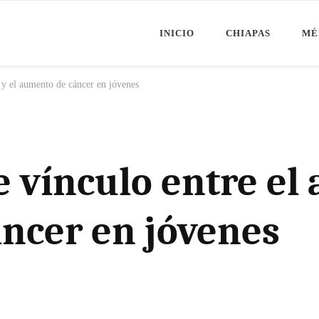
INICIO
CHIAPAS
MÉ
Minuto Chiapas
oticias de Chiapas, México y el Mundo
 y el aumento de cáncer en jóvenes
 vínculo entre el a
ncer en jóvenes