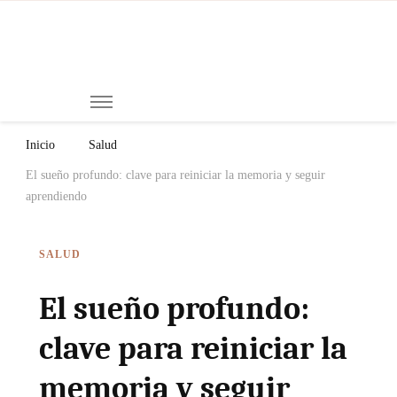
Mi
Notici
de
Ch
Chiap
Méxi
y el
Inicio
Salud
Mund
El sueño profundo: clave para reiniciar la memoria y seguir
aprendiendo
SALUD
El sueño profundo:
clave para reiniciar la
memoria y seguir