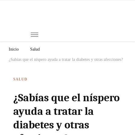
Mi
Notici
de
Ch
Chiap
Méxi
y el
Inicio
Salud
Mund
¿Sabías que el níspero ayuda a tratar la diabetes y otras afecciones?
SALUD
¿Sabías que el níspero
ayuda a tratar la
diabetes y otras