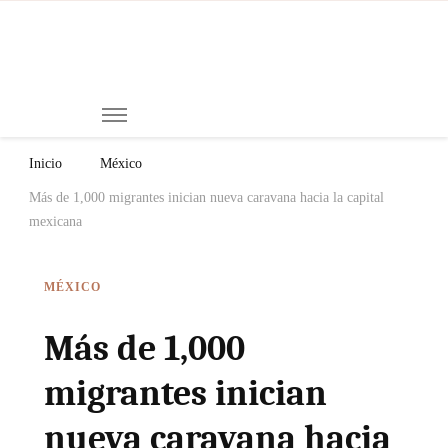
Mi
Notici
de
Ch
Chiap
Méxi
y el
Inicio
México
Mund
Más de 1,000 migrantes inician nueva caravana hacia la capital
mexicana
MÉXICO
Más de 1,000
migrantes inician
nueva caravana hacia