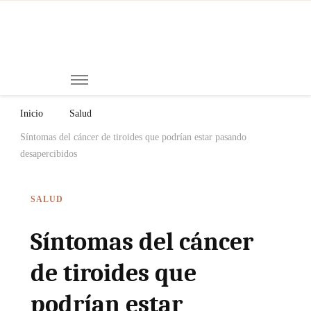
Mi
Notici
de
Ch
Chiap
Méxi
y el
Inicio
Salud
Mund
Síntomas del cáncer de tiroides que podrían estar pasando
desapercibidos
SALUD
Síntomas del cáncer
de tiroides que
podrían estar