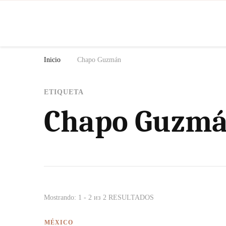
N
Inicio
Chapo Guzmán
ETIQUETA
Chapo Guzm
Mostrando: 1 - 2 из 2 RESULTADOS
MÉXICO