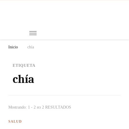
Mi
Notici
de
Ch
Chiap
Méxi
y el
Inicio
chía
Mund
ETIQUETA
chía
Mostrando: 1 - 2 из 2 RESULTADOS
SALUD