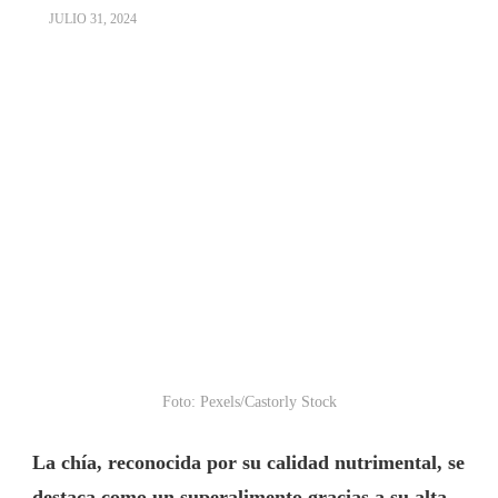
JULIO 31, 2024
Foto: Pexels/Castorly Stock
La chía, reconocida por su calidad nutrimental, se
destaca como un superalimento gracias a su alta