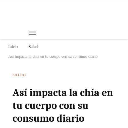
Mi
Notici
de
Ch
Chiap
Méxi
y el
Inicio
Salud
Mund
Así impacta la chía en tu cuerpo con su consumo diario
SALUD
Así impacta la chía en
tu cuerpo con su
consumo diario