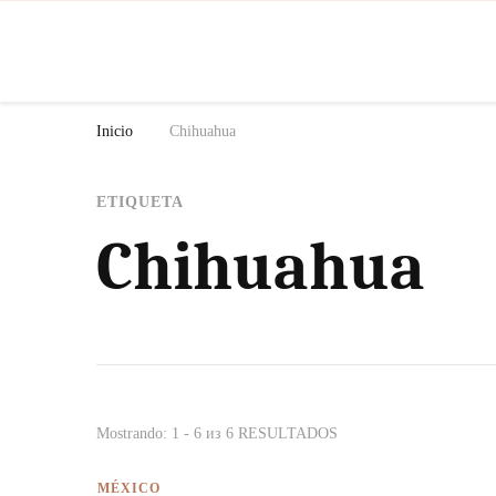
N
Inicio
Chihuahua
ETIQUETA
Chihuahua
Mostrando: 1 - 6 из 6 RESULTADOS
MÉXICO