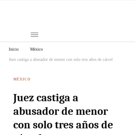
Mi
Notici
de
Ch
Chiap
Méxi
y el
Inicio
México
Mund
Juez castiga a abusador de menor con solo tres años de cárcel
MÉXICO
Juez castiga a
abusador de menor
con solo tres años de