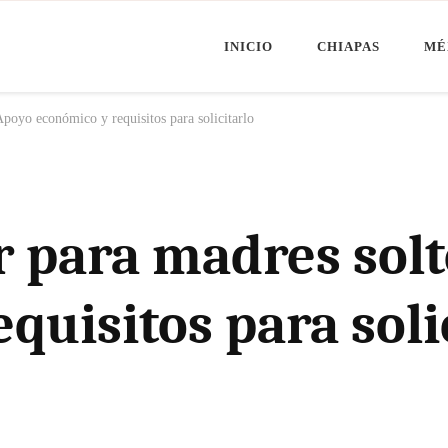
INICIO
CHIAPAS
MÉ
Minuto Chiapas
oticias de Chiapas, México y el Mundo
Apoyo económico y requisitos para solicitarlo
r para madres solt
quisitos para soli