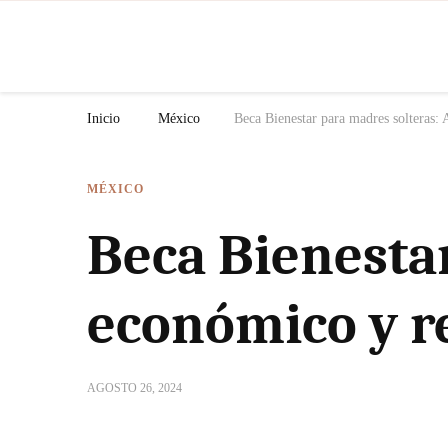
N
Inicio
México
Beca Bienestar para madres solteras: 
MÉXICO
Beca Bienesta
económico y re
AGOSTO 26, 2024