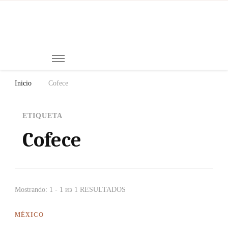
Mi
Notici
de
Ch
Chiap
Méxi
y el
Inicio
Cofece
Mund
ETIQUETA
Cofece
Mostrando: 1 - 1 из 1 RESULTADOS
MÉXICO