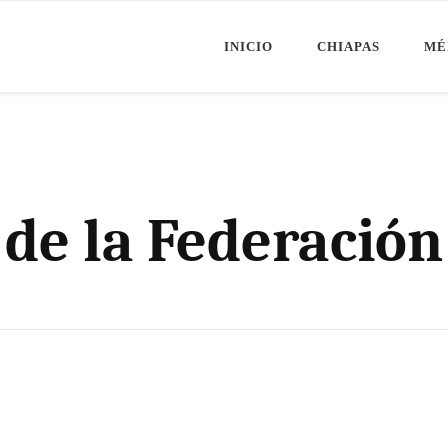
INICIO
CHIAPAS
MÉ
Minuto Chiapas
oticias de Chiapas, México y el Mundo
l de la Federación