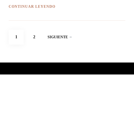
CONTINUAR LEYENDO
Paginación
PÁGINA
PÁGINA
1
2
SIGUIENTE
de
entradas