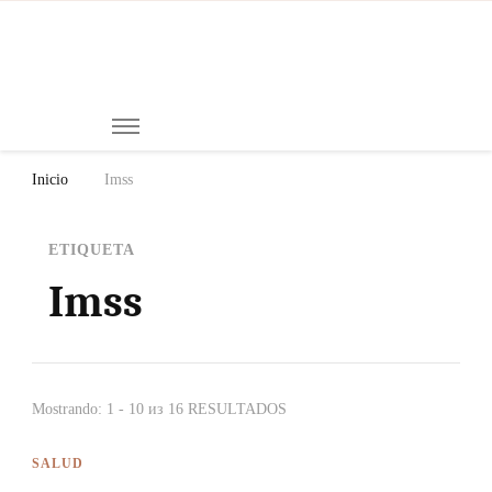
Mi
Notici
de
Ch
Chiap
Méxi
y el
Inicio
Imss
Mund
ETIQUETA
Imss
Mostrando: 1 - 10 из 16 RESULTADOS
SALUD