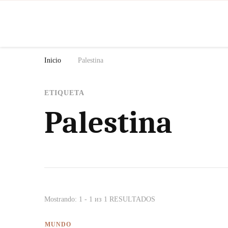
N
Inicio
Palestina
ETIQUETA
Palestina
Mostrando: 1 - 1 из 1 RESULTADOS
MUNDO