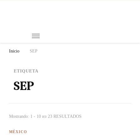
Mi
Notici
de
Ch
Chiap
Méxi
y el
Inicio
SEP
Mund
ETIQUETA
SEP
Mostrando: 1 - 10 из 23 RESULTADOS
MÉXICO