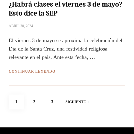
¿Habrá clases el viernes 3 de mayo?
Esto dice la SEP
ABRIL 30, 2024
El viernes 3 de mayo se aproxima la celebración del
Día de la Santa Cruz, una festividad religiosa
relevante en el país. Ante esta fecha, …
CONTINUAR LEYENDO
Paginación
PÁGINA
PÁGINA
PÁGINA
1
2
3
SIGUIENTE
de
entradas