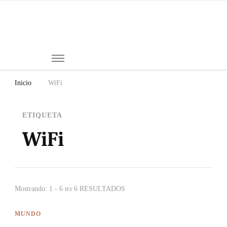
Mi
Notici
de
Ch
Chiap
Méxi
y el
Inicio
WiFi
Mund
ETIQUETA
WiFi
Mostrando: 1 - 6 из 6 RESULTADOS
MUNDO