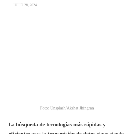
JULIO 28, 2024
Foto: Unsplash/Akshat Jhingran
La
búsqueda de tecnologías más rápidas y
eficientes
para la
transmisión de datos
sigue siendo