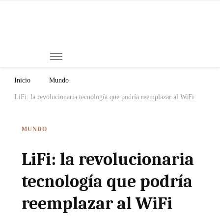
Mi
Notici
de
Ch
Chiap
Méxi
y el
Inicio
Mundo
Mund
LiFi: la revolucionaria tecnología que podría reemplazar al WiFi
MUNDO
LiFi: la revolucionaria
tecnología que podría
reemplazar al WiFi