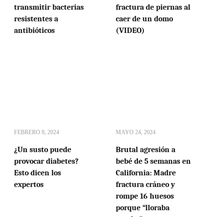
transmitir bacterias
fractura de piernas al
resistentes a
caer de un domo
antibióticos
(VIDEO)
FEBRERO 8, 2024
MAYO 24, 2024
¿Un susto puede
Brutal agresión a
provocar diabetes?
bebé de 5 semanas en
Esto dicen los
California: Madre
expertos
fractura cráneo y
rompe 16 huesos
porque “lloraba