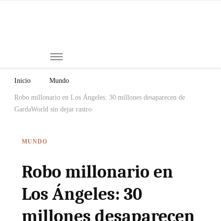
Mi
Notici
de
Ch
Chiap
Méxi
y el
Inicio
Mundo
Mund
Robo millonario en Los Ángeles: 30 millones desaparecen de
GardaWorld sin dejar rastro
MUNDO
Robo millonario en
Los Ángeles: 30
millones desaparecen