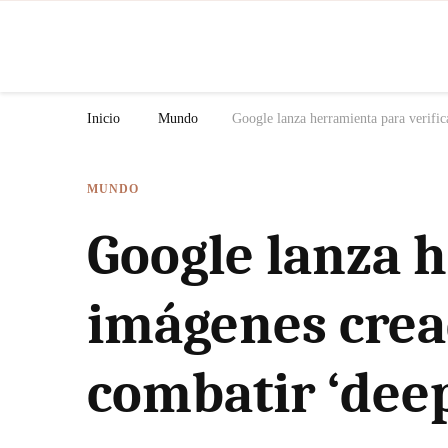
N
Inicio
Mundo
Google lanza herramienta para verifica
MUNDO
Google lanza h
imágenes cread
combatir ‘dee