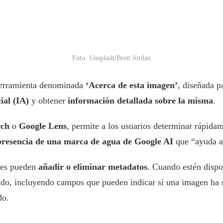
Foto: Unsplash/Brett Jordan
herramienta denominada
‘Acerca de esta imagen’
, diseñada p
ial (IA)
y obtener
información detallada sobre la misma
.
rch
o
Google Lens
, permite a los usuarios determinar rápida
a presencia de una marca de agua de Google AI
que “ayuda a 
enes pueden
añadir o eliminar metadatos
. Cuando estén dispo
ado, incluyendo campos que pueden indicar si una imagen ha 
do.