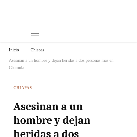
Mi
Notici
de
Ch
Chiap
Méxi
y el
Inicio
Chiapas
Mund
Asesinan a un hombre y dejan heridas a dos personas más en
Chamula
CHIAPAS
Asesinan a un
hombre y dejan
heridas a dos