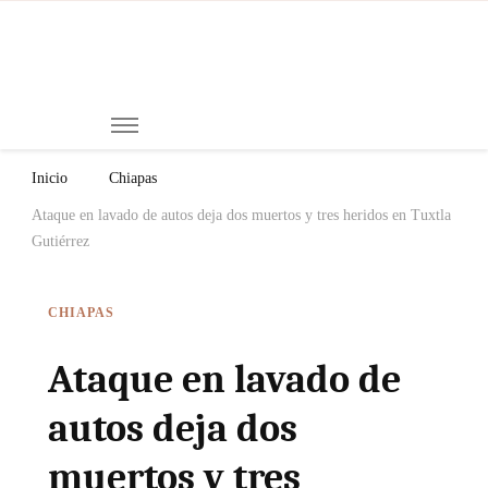
Mi
Notici
de
Ch
Chiap
Méxi
y el
Inicio
Chiapas
Mund
Ataque en lavado de autos deja dos muertos y tres heridos en Tuxtla
Gutiérrez
CHIAPAS
Ataque en lavado de
autos deja dos
muertos y tres