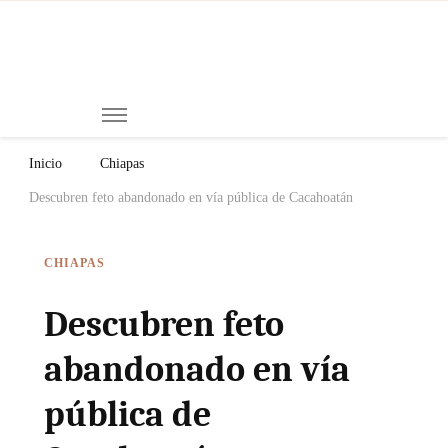
Mi
Notici
de
Ch
Chiap
Méxi
y el
Inicio
Chiapas
Mund
Descubren feto abandonado en vía pública de Cacahoatán
CHIAPAS
Descubren feto
abandonado en vía
pública de