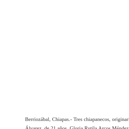
Berriozábal, Chiapas.- Tres chiapanecos, origina
Álvarez, de 21 años, Gloria Rutila Arcos Méndez