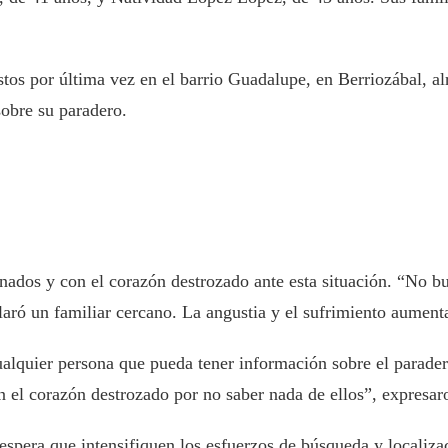
istos por última vez en el barrio Guadalupe, en Berriozábal, a
sobre su paradero.
ados y con el corazón destrozado ante esta situación. “No b
aró un familiar cercano. La angustia y el sufrimiento aumenta
alquier persona que pueda tener información sobre el paradero
n el corazón destrozado por no saber nada de ellos”, expresar
 espera que intensifiquen los esfuerzos de búsqueda y localiz