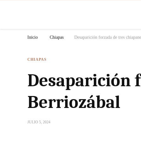
N
Inicio
Chiapas
Desaparición forzada de tres chiapan
CHIAPAS
Desaparición 
Berriozábal
JULIO 5, 2024