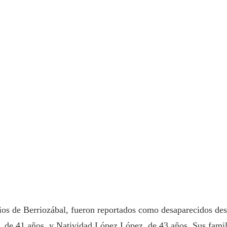
rios de Berriozábal, fueron reportados como desaparecidos des
, de 41 años, y Natividad López López, de 43 años. Sus famil