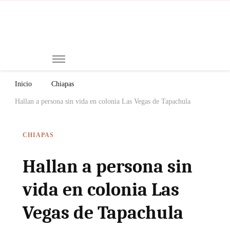
Mi
Notici
de
Ch
Chiap
Méxi
y el
Inicio
Chiapas
Mund
Hallan a persona sin vida en colonia Las Vegas de Tapachula
CHIAPAS
Hallan a persona sin
vida en colonia Las
Vegas de Tapachula