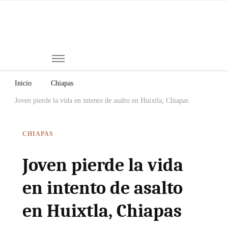
Mi
Notici
de
Ch
Chiap
Méxi
y el
Inicio
Chiapas
Mund
Joven pierde la vida en intento de asalto en Huixtla, Chiapas
CHIAPAS
Joven pierde la vida
en intento de asalto
en Huixtla, Chiapas