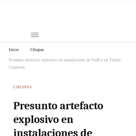
Mi
Notici
de
Ch
Chiap
Méxi
y el
Inicio
Chiapas
Mund
Presunto artefacto explosivo en instalaciones de FedEx en Tuxtla
Gutiérrez
CHIAPAS
Presunto artefacto
explosivo en
instalaciones de