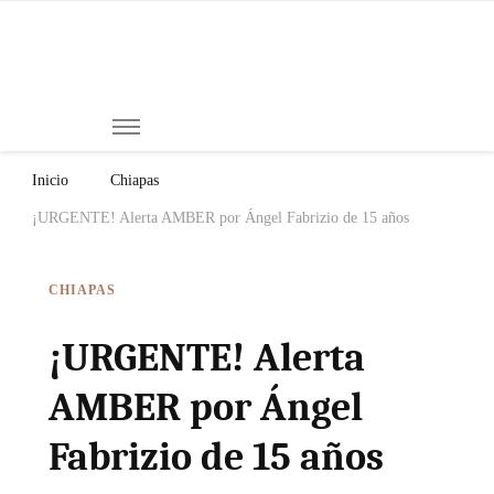
Mi
Notici
de
Ch
Chiap
Méxi
y el
Inicio
Chiapas
Mund
¡URGENTE! Alerta AMBER por Ángel Fabrizio de 15 años
CHIAPAS
¡URGENTE! Alerta
AMBER por Ángel
Fabrizio de 15 años