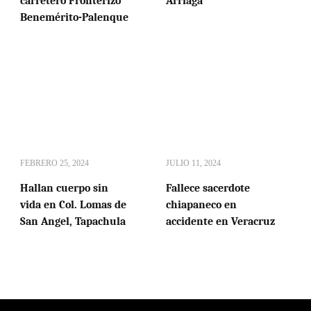
carretero Fronterizo
Arriaga
Benemérito-Palenque
FEBRERO 25, 2024
JULIO 11, 2024
Hallan cuerpo sin
Fallece sacerdote
vida en Col. Lomas de
chiapaneco en
San Angel, Tapachula
accidente en Veracruz