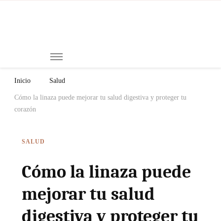
Mi
Notici
de
Ch
Chiap
Méxi
y el
Inicio
Salud
Mund
Cómo la linaza puede mejorar tu salud digestiva y proteger tu
corazón
SALUD
Cómo la linaza puede
mejorar tu salud
digestiva y proteger tu