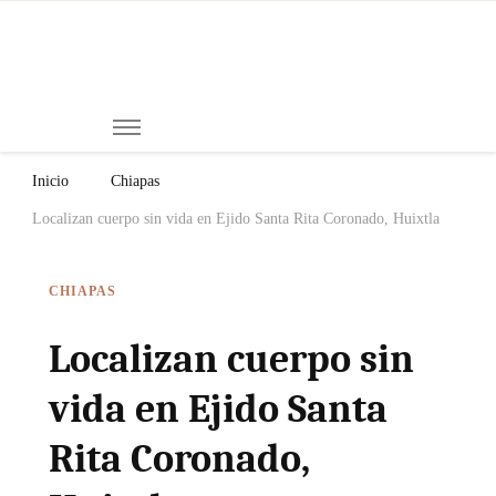
Mi
Notici
de
Ch
Chiap
Méxi
y el
Inicio
Chiapas
Mund
Localizan cuerpo sin vida en Ejido Santa Rita Coronado, Huixtla
CHIAPAS
Localizan cuerpo sin
vida en Ejido Santa
Rita Coronado,